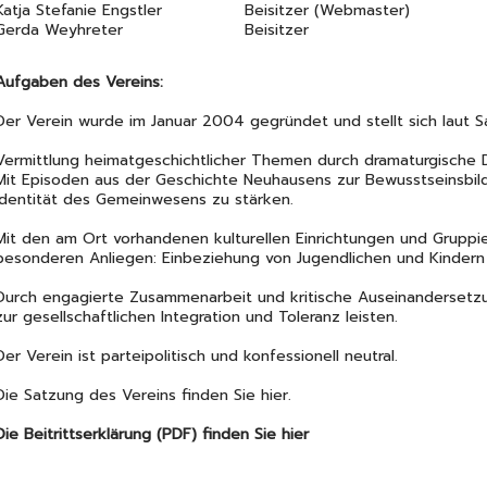
Katja Stefanie Engstler
Beisitzer (Webmaster)
Gerda Weyhreter
Beisitzer
Aufgaben des Vereins:
Der Verein wurde im Januar 2004 gegründet und stellt sich laut 
Vermittlung heimatgeschichtlicher Themen durch dramaturgische D
Mit Episoden aus der Geschichte Neuhausens zur Bewusstseinsbil
Identität des Gemeinwesens zu stärken.
Mit den am Ort vorhandenen kulturellen Einrichtungen und Grupp
besonderen Anliegen: Einbeziehung von Jugendlichen und Kindern i
Durch engagierte Zusammenarbeit und kritische Auseinandersetzun
zur gesellschaftlichen Integration und Toleranz leisten.
Der Verein ist parteipolitisch und konfessionell neutral.
Die Satzung des Vereins finden Sie
hier.
Die Beitrittserklärung (PDF) finden Sie
hier