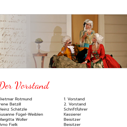
Der Vorstand
Dietmar Rotmund
1. Vorstand
Irene Batzill
2. Vorstand
Heinz Schätzle
Schriftführer
Susanne Fügel-Weiblen
Kassierer
Margitta Woller
Beisitzer
Arno Fielk
Beisitzer