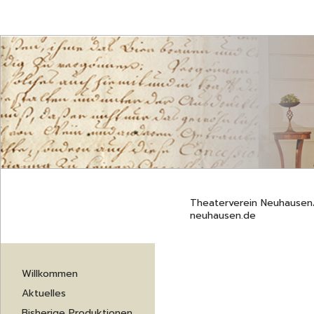
Theaterverein Neuhausen/F
neuhausen.de
Navigation
Willkommen
überspringen
Aktuelles
Bisherige Produktionen