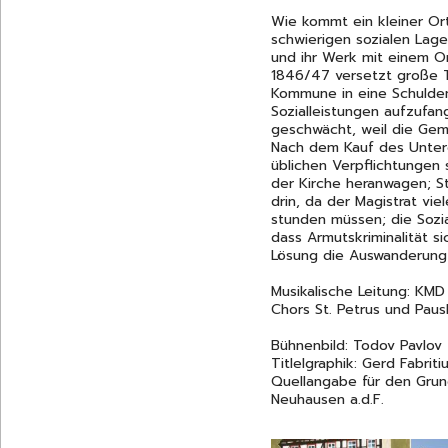
Wie kommt ein kleiner Or
schwierigen sozialen Lag
und ihr Werk mit einem O
1846/47 versetzt große T
Kommune in eine Schuldenp
Sozialleistungen aufzufang
geschwächt, weil die Geme
Nach dem Kauf des Untere
üblichen Verpflichtungen 
der Kirche heranwagen; S
drin, da der Magistrat vie
stunden müssen; die Sozia
dass Armutskriminalität s
Lösung die Auswanderung
Musikalische Leitung: KM
Chors St. Petrus und Paus
Bühnenbild: Todov Pavlov
Titlelgraphik: Gerd Fabriti
Quellangabe für den Grund
Neuhausen a.d.F.